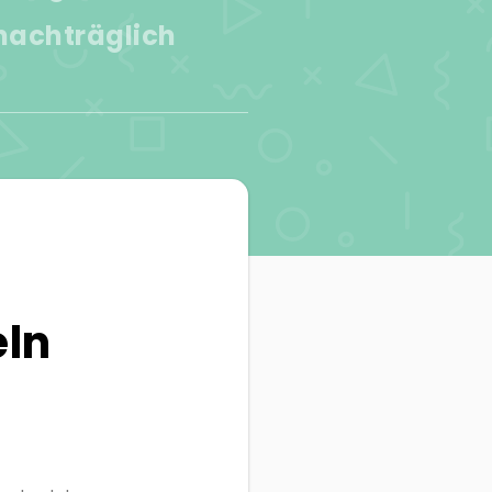
nachträglich
ln