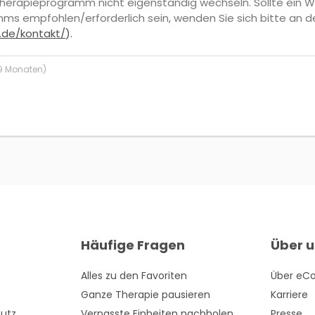
Therapieprogramm nicht eigenständig wechseln. Sollte ein 
ms empfohlen/erforderlich sein, wenden Sie sich bitte an 
.de/kontakt/
).
9 Monaten)
Häufige Fragen
Über u
Alles zu den Favoriten
Über eC
Ganze Therapie pausieren
Karriere
hutz
Verpasste Einheiten nachholen
Presse