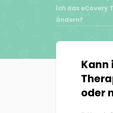
ich das eCovery
ändern?
Kann 
Thera
oder 