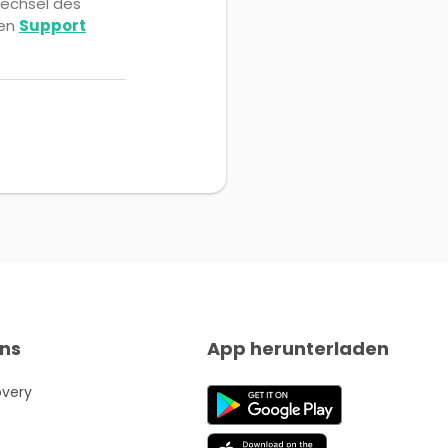
Wechsel des
den
Support
ns
App herunterladen
overy